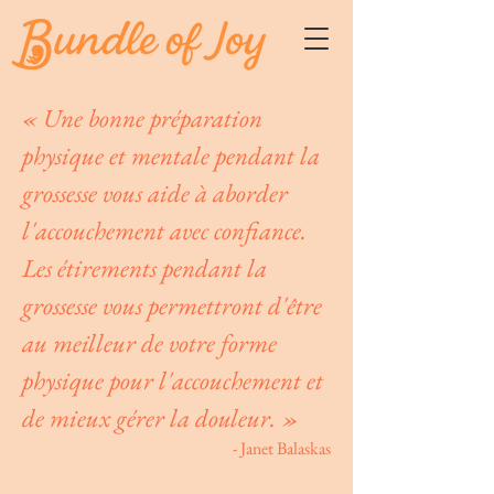
« Une bonne préparation
physique et mentale pendant la
grossesse vous aide à aborder
l'accouchement avec confiance.
Les étirements pendant la
grossesse vous permettront d'être
au meilleur de votre forme
physique pour l'accouchement et
de mieux gérer la douleur. »
- Janet Balaskas