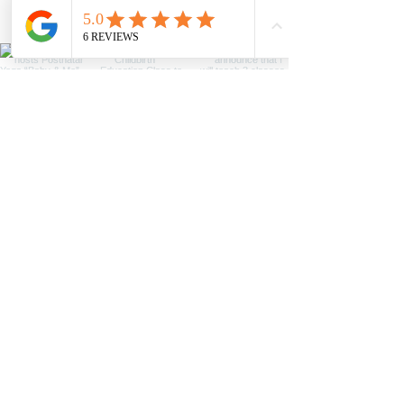
@bundleofjoyyoga